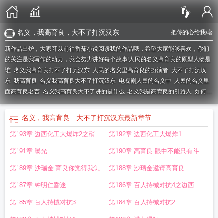
名义，我高育良，大不了打沉汉东
把你的心给我
/著
新作品出炉，大家可以前往番茄小说阅读我的作品哦，希望大家能够喜欢，你们
的关注是我写作的动力，我会努力讲好每个故事!
人民的名义高育良的原型人物是
谁
名义我高育良打不了打沉汉东
人民的名义里高育良的扮演者
大不了打沉汉
东
我高育良
名义我高育良大不了打沉汉东
电视剧人民的名义中
人民的名义里
面高育良名言
名义我高育良大不了讲的是什么
名义我是高育良的引路人
如何评
价人民的名义中的高育良书记?
高育良被判刑的原因是什么?
名义我把高育良的
女儿取了
人民的名义高育良经典台词
名义我高育良打造巅峰汉大帮
名义我空降
名义，我高育良，大不了打沉汉东
最新章节
汉东后高育良逆风翻盘
人民的名义里高育良说过的经典的话
人民的名义高育良
第193章 边西化工大爆炸2之硝化
第192章 边西化工大爆炸1
为什么被判18年
人民的名义高育良知乎
高育良在人民的名义里是什么职务
棉自燃
第191章 曝光
第190章 高育良 眼中不能只有斗争
啊沙书记
第189章 沙瑞金 育良你觉得我怎么
第188章 沙瑞金邀请高育良
样
第187章 钟明仁昏迷
第186章 百人持械对抗4之边西军
管
第185章 百人持械对抗3
第184章 百人持械对抗2