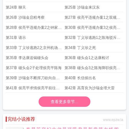
揽祁同伟
第24章 聊天
第25章 沙瑞金来汉东
第26章 沙瑞金启程考察
第27章 侯亮平违规办案1之双规赵
德汉
第28章 侯亮平违规办案2之钟家得
第30章 侯亮平违规办案3之侯亮平
罪能源系
问汉东要交待
第31章 请示
第32章 丁义珍逃跑1之陈海驳斥省
委常委
第33章 丁义珍逃跑2之京州机场拦
第34章 丁义珍之死
截
第35章 李达康送锅碰头会
第36章 碰头会1之达康检讨
第37章 碰头会2子处理侯亮平陈海
第38章 碰头会3之陈海降职侯亮平
问责
第39章 沙瑞金不断挥刀砍向自己
第40章 长信侯出名
人
第41章 侯亮平求情侯亮平前往汉
第42章 高育良为沙瑞金埋大雷
东
查看更多章节...
完结小说推荐
www.epzw.la