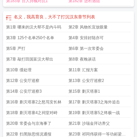
第183章 百人持械对抗1
第182章 进村遇阻
名义，我高育良，大不了打沉汉东
章节列表
第1章 哪来的汉大帮不是内斗吗
第2章 风物长宜放眼量
第3章 125个名单250个名单
第4章 安排好陆亦可
第5章 严打
第6章 第一次常委会
第7章 敲打田国富汉大帮出
第8章 夜晚谈话
第10章 缓处理
第11章 汇报方案
第12章 公安厅巡察
第13章 公安厅巡察2
第14章 公安厅巡察3
第15章 剿灭塔寨1
第16章 剿灭塔寨2之怒骂安长林
第17章 剿灭塔寨3之海外追击
第18章 剿灭塔寨4之祠堂对峙
第19章 剿灭塔寨5之终极一战
第20章 常委会与京海事了
第21章 沙瑞金拜访养父
第22章 扫黑除恶情况通报
第23章 祁同伟获得一等功郝梁招