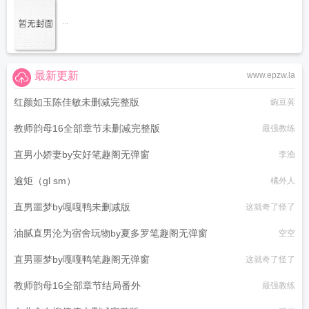
...
最新更新
www.epzw.la
红颜如玉陈佳敏未删减完整版
豌豆荚
教师韵母16全部章节未删减完整版
最强教练
直男小娇妻by安好笔趣阁无弹窗
李渔
逾矩（gl sm）
橘外人
直男噩梦by嘎嘎鸭未删减版
这就奇了怪了
油腻直男沦为宿舍玩物by夏多罗笔趣阁无弹窗
空空
直男噩梦by嘎嘎鸭笔趣阁无弹窗
这就奇了怪了
教师韵母16全部章节结局番外
最强教练