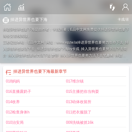
掉进异世界也要下海
卡戎
/著
掉进异世界也要下海是由作者：卡戎所著，E品中文网免费提供掉进异世界也要下
海全文在线阅读。
三秒记住本站：E品中文网 网址：www.epzw.la
掉进异世界也要努力生存下去
掉
入异世界也要活下去
掉进异世界也要下海by卡戎
掉入异世界也要努力活下去简
介
掉入异世界也要努力活下去 梦丣
掉入异世界也要努力活下去笔趣阁
掉进异
世界也要下海吗by
掉进异世界也要下海by卡
掉进异世界也要努力活下来
掉进异
世界也要下海免费观看日语版在线观看
掉进异世界也要下海by卡绒
掉进异世界
掉进异世界也要下海
最新章节
也要下海卡戎
掉进异世界也要下海吗卡戎
掉进异世界也要下海免费阅读
掉进异
018妈妈
017维尔镇
世界也要下海卡
掉进异世界也要下海卡戎免费阅读
掉入异世界也要努力活下去
最新章节 无弹窗
掉入异世界也要努力活下去
掉进异世界也要下海吗卡戒
掉进
016直播露奶子
015主播把你当狗耍
异世界也要下海卡戒
掉进异世界也要下海吗
掉入异世界也要努力活下去()
014收养
013幼体收留所
012检查身体h
011把衣服脱了
010治安局
009洗钱被抓16k