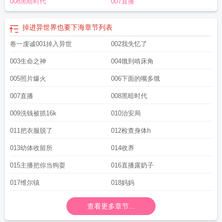
008黑暗时代
007直播
掉进异世界也要下海
章节列表
卷一虔诚001掉入异世
002我失忆了
003生命之神
004饿到啃床角
005照片爆火
006下面的嘴多饿
007直播
008黑暗时代
009洗钱被抓16k
010治安局
011把衣服脱了
012检查身体h
013幼体收留所
014收养
015主播把你当狗耍
016直播露奶子
017维尔镇
018妈妈
查看更多章节...