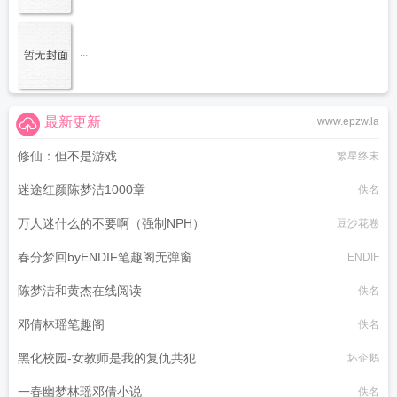
...
最新更新
www.epzw.la
修仙：但不是游戏
繁星终末
迷途红颜陈梦洁1000章
佚名
万人迷什么的不要啊（强制NPH）
豆沙花卷
春分梦回byENDIF笔趣阁无弹窗
ENDIF
陈梦洁和黄杰在线阅读
佚名
邓倩林瑶笔趣阁
佚名
黑化校园-女教师是我的复仇共犯
坏企鹅
一春幽梦林瑶邓倩小说
佚名