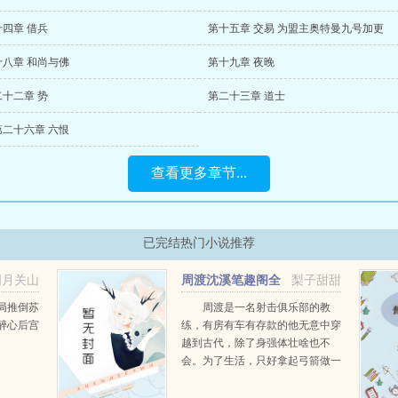
十四章 借兵
第十五章 交易 为盟主奥特曼九号加更
十八章 和尚与佛
第十九章 夜晚
二十二章 势
第二十三章 道士
第二十六章 六恨
查看更多章节...
已完结热门小说推荐
明月关山
周渡沈溪笔趣阁全
梨子甜甜
阅读
文免费阅读
局推倒苏
周渡是一名射击俱乐部的教
醉心后宫
练，有房有车有存款的他无意中穿
越到古代，除了身强体壮啥也不
会。为了生活，只好拿起弓箭做一
个深山猎户。第一天打了一只野
鸡，不会做（失望）第二天打了一