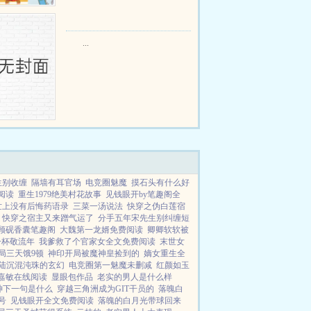
只野兔，不会做（失望）第三天周
渡看着山下的寥寥炊烟，以及那...
...
生别收缠
隔墙有耳官场
电竞圈魅魔
摸石头有什么好
阅读
重生1979绝美村花故事
见钱眼开by笔趣阁全
世上没有后悔药语录
三菜一汤说法
快穿之伪白莲宿
快穿之宿主又来蹭气运了
分手五年宋先生别纠缠短
顾砚香囊笔趣阁
大魏第一龙婿免费阅读
卿卿软软被
一杯敬流年
我爹救了个官家女全文免费阅读
末世女
局三天饿9顿
神印开局被魔神皇捡到的
嫡女重生全
陆沉混沌珠的玄幻
电竞圈第一魅魔未删减
红颜如玉
嘉敏在线阅读
显眼包作品
老实的男人是什么样
神下一句是什么
穿越三角洲成为GIT干员的
落魄白
号
见钱眼开全文免费阅读
落魄的白月光带球回来