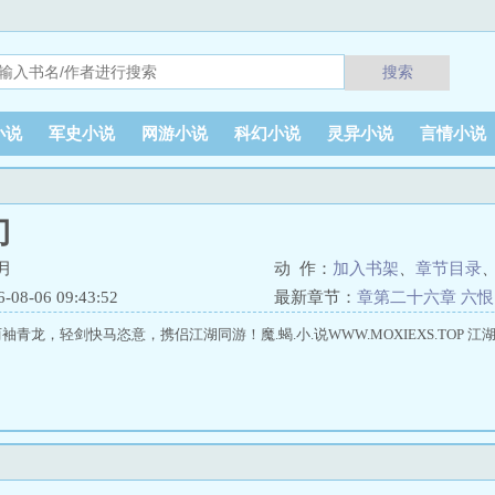
搜索
小说
军史小说
网游小说
科幻小说
灵异小说
言情小说
刀
月
动 作：
加入书架
、
章节目录
8-06 09:43:52
最新章节：
章第二十六章 六恨
青龙，轻剑快马恣意，携侣江湖同游！魔.蝎.小.说WWW.MOXIEXS.TOP 江