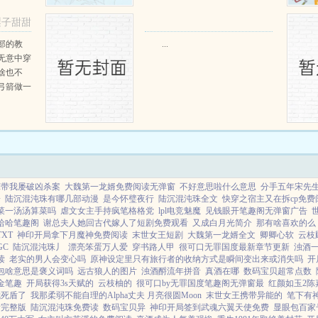
只野兔，不会做（失望）第三天周
梨子甜甜
渡看着山下的寥寥炊烟，以及那...
阅读
部的教
...
无意中穿
啥也不
弓箭做一
一只野
天打了一
第三天周
那...
茸带我屡破凶杀案
大魏第一龙婿免费阅读无弹窗
不好意思啦什么意思
分手五年宋先
子
陆沉混沌珠有哪几部动漫
是今怀璧夜行
陆沉混沌珠全文
快穿之宿主又在拆cp免费
菜一汤汤算菜吗
虐文女主手持疯笔格格党
lpl电竞魅魔
见钱眼开笔趣阁无弹窗广告
哈哈笔趣阁
谢总夫人她回古代嫁人了短剧免费观看
又成白月光简介
那有啥喜欢的么
XT
神印开局拿下月魔神免费阅读
末世女王短剧
大魏第一龙婿全文
卿卿心软
云枝
GC
陆沉混沌珠丿
漂亮笨蛋万人爱
穿书路人甲
很可口无罪国度最新章节更新
浊酒
读
老实的男人会变心吗
原神设定里只有旅行者的收纳方式是瞬间变出来或消失吗
开
包啥意思是褒义词吗
远古狼人的图片
浊酒酹流年拼音
真酒在哪
数码宝贝超常点数
金笔趣
开局获得3s天赋的
云枝柚的
很可口by无罪国度笔趣阁无弹窗最
红颜如玉2陈
我死盾了
我那柔弱不能自理的Alpha丈夫 月亮很圆Moon
末世女王携带异能的
笔下有
看完整版
陆沉混沌珠免费读
数码宝贝异
神印开局签到武魂六翼天使免费
显眼包百家