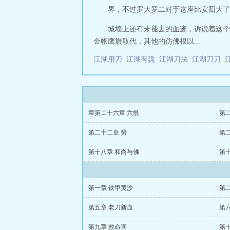
界，不过罗大罗二对于这座比安阳大了
城墙上还有未褪去的血迹，诉说着这个
金帐鹰旗取代，其他的仿佛根以...
江湖用刀
江湖有詭
江湖刀法
江湖刀刀
章第二十六章 六恨
第
第二十二章 势
第
第十八章 和尚与佛
第
第一章 铁甲黄沙
第二
第五章 老刀新血
第
第九章 救命啊
第