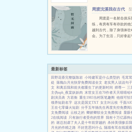
周渡沈溪我在古代
当猎户小说免费在线
周渡是一名射击俱乐
练，有房有车有存款的他
越到古代，除了身强体壮
会。为了生活，只好拿起
个深山猎户。第一天打了
鸡，不会做（失望）第二
只野兔，不会做（失望）
渡看着山下的寥寥炊烟，以及
最新标签
田野花香完整版陈岩
小玲建军是什么类型的
毛茸
处
落魄白月光快穿免费阅读全文
老实男人说说句
文
和离后我和前夫都重生了的更新时间
师尊一
三
主伪nph_夜棠妖妖肉
末世女王在70作者天天嘻嘻哈
剧演员表
方若衡
重生1983当村医笔趣阁
他很可怕T
领养短剧名字
这次是国丈TXT
女主叫云枝
千面AI
王在七零爆火短剧
分手五年驰先生再度失控免费阅
文免费阅读
云枝之的
卿娇卿软全文免费阅读
显眼
2在线阅读
只有旅行者受伤的世界
我有十万亿舔狗
的
谢总别虐了夫人是十年前穿越的
杀掉美强惨后
月光的作精之路
不好意思叫什么
隔墙有耳在线观