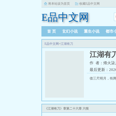
将本站设为首页
收藏E品中文网
E品中文网
首 页
玄幻小说
重生小说
都市
E品中文网
>
江湖有刀
江湖有
作 者：烽火柒
最后更新：2026-0
借三尺明月，衔两袖
《江湖有刀》章第二十六章 六恨