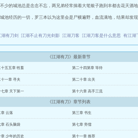
不少的城池总是念念不忘，两兄弟经常揣着大笔银子跑到丰都去花天酒地
城池经历的一切，罗三本以为这里会是尸横遍野，血流满地，结果却发现
江湖有刀剑
江湖不止有刀光剑影
江湖刀客
江湖刀客是什么意思
有江湖
《江湖有刀》最新章节
二十五五章 牲畜
第二十四第章 等待
二十一章 寻夫
第二十章 出关
十七章 天下第一
第十六章 高手三流
《江湖有刀》章节列表
章 云落
第三章 书生
六章 石头脑袋
第七章 旁儒
十章 少年的历史
第十一章 推荐