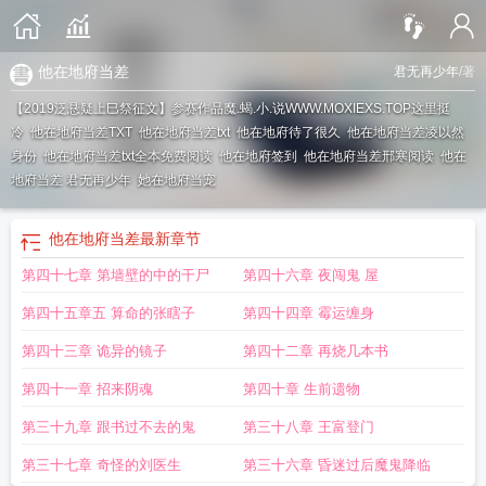
他在地府当差
君无再少年
/著
【2019泛悬疑上巳祭征文】参赛作品魔.蝎.小.说WWW.MOXIEXS.TOP
这里挺
冷
他在地府当差TXT
他在地府当差txt
他在地府待了很久
他在地府当差凌以然
身份
他在地府当差txt全本免费阅读
他在地府签到
他在地府当差邢寒阅读
他在
地府当差 君无再少年
她在地府当宠
他在地府当差
最新章节
第四十七章 第墙壁的中的干尸
第四十六章 夜闯鬼 屋
第四十五章五 算命的张瞎子
第四十四章 霉运缠身
第四十三章 诡异的镜子
第四十二章 再烧几本书
第四十一章 招来阴魂
第四十章 生前遗物
第三十九章 跟书过不去的鬼
第三十八章 王富登门
第三十七章 奇怪的刘医生
第三十六章 昏迷过后魔鬼降临