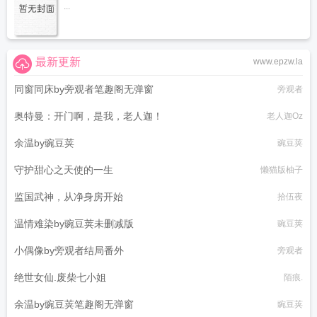
...
最新更新
www.epzw.la
同窗同床by旁观者笔趣阁无弹窗
旁观者
奥特曼：开门啊，是我，老人迦！
老人迦Oz
余温by豌豆荚
豌豆荚
守护甜心之天使的一生
懒猫版柚子
监国武神，从净身房开始
拾伍夜
温情难染by豌豆荚未删减版
豌豆荚
小偶像by旁观者结局番外
旁观者
绝世女仙.废柴七小姐
陌痕.
余温by豌豆荚笔趣阁无弹窗
豌豆荚