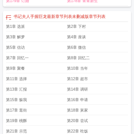
第179章 订婚
第178章 菁菁新生
书记夫人手握巨龙最新章节列表未删减版
章节列表
第1章 选派
第2章 下村
第3章 解梦
第4章 座谈
第5章 信访
第6章 微信
第7章 回忆一
第8章 回忆二
第9章 聚餐
第10章 当年
第11章 选择
第12章 超市
第13章 汇报
第14章 调研
第15章 躲我
第16章 申请
第17章 逛街
第18章 舅家
第19章 桃酥
第20章 尝试
第21章 示范
第22章 吃饭