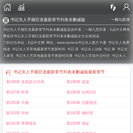
书记夫人手握巨龙最新章节列表未删减版
一顾九思
/著
书记夫人手握巨龙最新章节列表未删减版是由作者：一顾九思所著，E品中文网免
费提供书记夫人手握巨龙最新章节列表未删减版全文在线阅读。
三秒记住本站：E品中文网 网址：www.epzw.la
书记夫人图片卡通
书记夫人免费
阅读
书记夫人芳草地最新章节更新时间
书记 床
书记夫人治病
书记 掌
书记夫
人家里
书记夫人芳草地最新章节更新时间潘
书记夫人官场升迁经历
书记夫人
揉
书记的老婆叫什么
书记夫妇的故事三
书记夫人芳草地最新章节内容解读
权
书记玩处
书记夫人手握巨龙最新章节列表未删减版
最新章节
第189章 龙凤胎大结局
第188章 提拔
第187章 怀孕
第186章 自驾318
第185章 大婚
第184章 旧爱相见
第183章 丰收
第182章 婚纱照
第181章 考博报名
第180章 领证