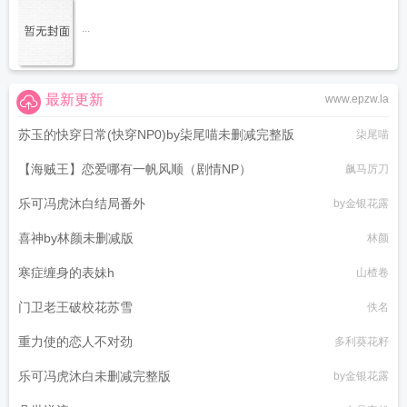
...
最新更新
www.epzw.la
苏玉的快穿日常(快穿NP0)by柒尾喵未删减完整版
柒尾喵
【海贼王】恋爱哪有一帆风顺（剧情NP）
飙马厉刀
乐可冯虎沐白结局番外
by金银花露
喜神by林颜未删减版
林颜
寒症缠身的表妹h
山楂卷
门卫老王破校花苏雪
佚名
重力使的恋人不对劲
多利葵花籽
乐可冯虎沐白未删减完整版
by金银花露