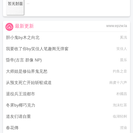
...
最新更新
www.epzw.la
胆小鬼by木之向北
奚浅
我要收了你by笑佳人笔趣阁无弹窗
笑佳人
昏帝(古言 群像 NP)
晨乐
大师姐是修仙界鬼见愁
灼鱼之音
从预支死亡开始斩蛟成道
南虞十六声
退役兵王混都市
朴國昌
冬霁by椰巧克力
泡沫红茶
道友们请自重
临湖轻舸
春花傳
澄渝