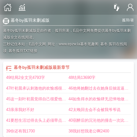
暮冬by孤羽未删减版
孤羽
/著
暮冬by孤羽未删减版是由作者：孤羽所著，E品中文网免费提供暮冬by孤羽未删
减版全文在线阅读。
三秒记住本站：E品中文网 网址：www.epzw.la
暮冬笔趣阁
暮冬 孤羽在线阅
读
暮冬孤羽TXT链接
暮冬by孤羽未删减版
最新章节
49结局2全文完4793字
48结局13690字
47叶初晨承认刺激他的欢愉感很变
46他将她翻过去在她身后抽送逼着
态但更爽
她拿手
45这一刻叶初晨觉得自己很爱他
44如鱼得水的欢愉肆无忌惮地做爱
2696字
woo
43亲亲我好不好
42太晚回去会不会被我爷爷说
41要想生活过得去头上必须带点绿
40宿醉后的沉沦他的撞击一次比一
woo
次凶狠
39你还有我1700
38我好想我老公啊2400