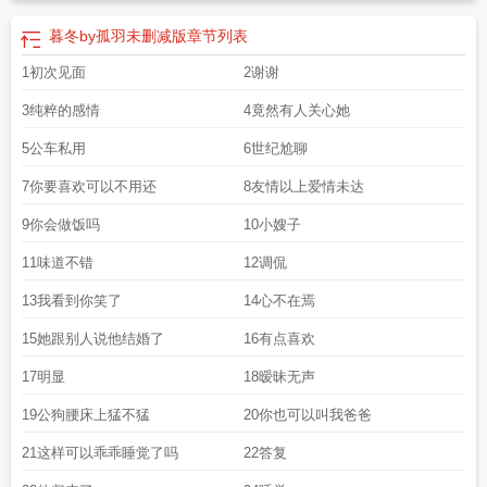
暮冬by孤羽未删减版
章节列表
1初次见面
2谢谢
3纯粹的感情
4竟然有人关心她
5公车私用
6世纪尬聊
7你要喜欢可以不用还
8友情以上爱情未达
9你会做饭吗
10小嫂子
11味道不错
12调侃
13我看到你笑了
14心不在焉
15她跟别人说他结婚了
16有点喜欢
17明显
18暧昧无声
19公狗腰床上猛不猛
20你也可以叫我爸爸
21这样可以乖乖睡觉了吗
22答复