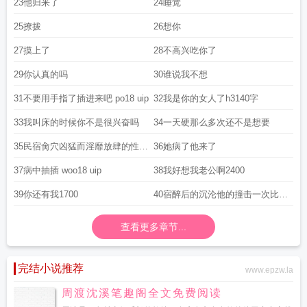
23他归来了
24睡觉
25撩拨
26想你
27摸上了
28不高兴吃你了
29你认真的吗
30谁说我不想
31不要用手指了插进来吧 po18 uip
32我是你的女人了h3140字
33我叫床的时候你不是很兴奋吗
34一天硬那么多次还不是想要
35民宿肏穴凶猛而淫靡放肆的性爱
36她病了他来了
带给身
37病中抽插 woo18 uip
38我好想我老公啊2400
39你还有我1700
40宿醉后的沉沦他的撞击一次比一
次凶狠
查看更多章节...
完结小说推荐
www.epzw.la
周渡沈溪笔趣阁全文免费阅读