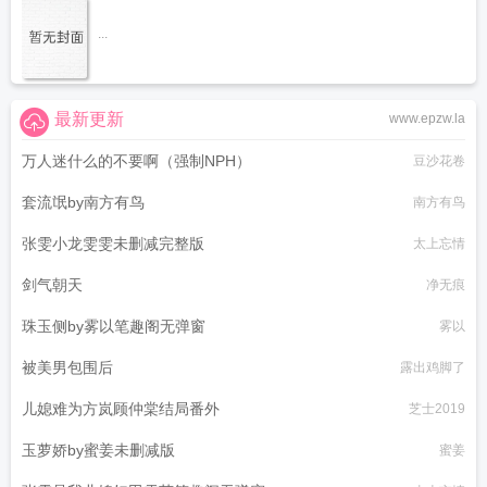
...
最新更新
www.epzw.la
万人迷什么的不要啊（强制NPH）
豆沙花卷
套流氓by南方有鸟
南方有鸟
张雯小龙雯雯未删减完整版
太上忘情
剑气朝天
净无痕
珠玉侧by雾以笔趣阁无弹窗
雾以
被美男包围后
露出鸡脚了
儿媳难为方岚顾仲棠结局番外
芝士2019
玉萝娇by蜜姜未删减版
蜜姜