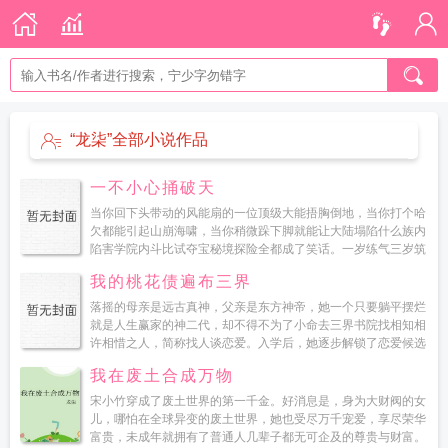
“龙柒”全部小说作品
一不小心捅破天
当你回下头带动的风能扇的一位顶级大能捂胸倒地，当你打个哈
欠都能引起山崩海啸，当你稍微跺下脚就能让大陆塌陷什么族内
陷害学院内斗比试夺宝秘境探险全都成了笑话。一岁练气三岁筑
基十岁金丹二十岁元婴六...
我的桃花债遍布三界
落摇的母亲是远古真神，父亲是东方神帝，她一个只要躺平摆烂
就是人生赢家的神二代，却不得不为了小命去三界书院找相知相
许相惜之人，简称找人谈恋爱。入学后，她逐步解锁了恋爱候选
人名单一号是被她娘废掉一身修为的魔族帝尊二号是被她爹判...
我在废土合成万物
宋小竹穿成了废土世界的第一千金。好消息是，身为大财阀的女
儿，哪怕在全球异变的废土世界，她也受尽万千宠爱，享尽荣华
富贵，未成年就拥有了普通人几辈子都无可企及的尊贵与财富。