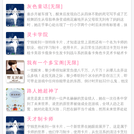
坏消息是，她的财阀爹遇刺身亡。在风云暗涌的财阀纷争中，第
灰色童话[无限]
一...
秦步月被车撞飞，醒来后发现自己从四体不勤的死宅写手成了艺
校舞蹈生从母胎单身变成桃花遍地开从父母双无到有了妈妈这
时，她左手掌心处出现了一行小字两个小时后未持有标签者，抹
杀。秦步月？深夜，站在漆黑剧场的秦步月看到了...
灵卡学院
宁烛捡到一张特殊卡片，才知道这世上居然还有一个名为卡师的
职业。他们学习制卡，使用卡片。从日常生活的清洁卡烹饪卡种
植卡美容卡瘦身卡生发卡到战斗系的装备卡角色卡灵术卡秘术卡
幻术卡只有人们想不到的，没有制卡师...
我有一个多宝阁[无限]
一觉醒来，黎少希得知家里负债八千万。八千万！从哪儿去弄这
么多钱！走投无路之际，黎少希听到个冰冷的声音存活三天，即
可带走游戏中任何你能带走的东西。倒计时开始32什么鬼，他没
说要加入啊诶？第一个游戏居然是挖宝矿工...
路人她超神了
凌意是废土世界的一位声名赫赫的赏金猎人，她在一次任务中穿
到了未来世界。凌意的原世界被做成全息游戏，全球人趋之若
鹜，她对此毫无兴致，只想在躺平当个咸鱼，然而未来世界处处
要钱，凌意吃不好穿不暖正愁着是不是要捡起老本行此时，一条
天才制卡师
广告响...
宁烛意外捡到一张卡片，一个新世界在她眼前展开了。这是属于
卡师的世界，他们学习制卡，使用卡片，从生活系的清洁卡烹饪