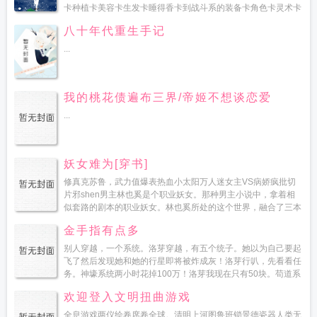
卡种植卡美容卡生发卡睡得香卡到战斗系的装备卡角色卡灵术卡
秘术卡幻术卡只有人们想不到，没有卡师们...
八十年代重生手记
...
我的桃花债遍布三界/帝姬不想谈恋爱
...
妖女难为[穿书]
修真克苏鲁，武力值爆表热血小太阳万人迷女主VS病娇疯批切
片邪shen男主林也奚是个职业妖女。那种男主小说中，拿着相
似套路的剧本的职业妖女。林也奚所处的这个世界，融合了三本
修真小说。第一本，男主是莫欺少年穷的少年，她就是那个...
金手指有点多
别人穿越，一个系统。洛芽穿越，有五个统子。她以为自己要起
飞了然后发现她和她的行星即将被炸成灰！洛芽行叭，先看看任
务。神壕系统两小时花掉100万！洛芽我现在只有50块。苟道系
统三小时挖个洞躲起来！洛芽...
欢迎登入文明扭曲游戏
全息游戏两仪绘卷席卷全球。清明上河图鲁班锁景德瓷器人类无