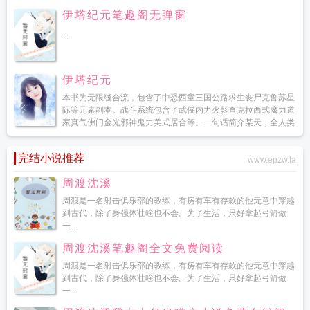
伊塔纪元笔趣阁无弹窗
...
伊塔纪元
本书为无限缝合流，包含了中恐西童三国公路求生丧尸克鲁苏星
际等元素副本。战斗系统包含了武侠内力火影查克拉西式魔力道
家真气佛门金光邪神鬼力美式居合等。一句话简介某天，全人类
进入伊塔世界，他们在副本中寻找世界的真相...
完结小说推荐
www.epzw.la
周渡沈溪
周渡是一名射击俱乐部的教练，有房有车有存款的他无意中穿越
到古代，除了身强体壮啥也不会。为了生活，只好拿起弓箭做
一...
周渡沈溪笔趣阁全文免费阅读
周渡是一名射击俱乐部的教练，有房有车有存款的他无意中穿越
到古代，除了身强体壮啥也不会。为了生活，只好拿起弓箭做
一...