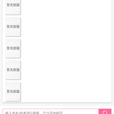
...
...
...
...
...