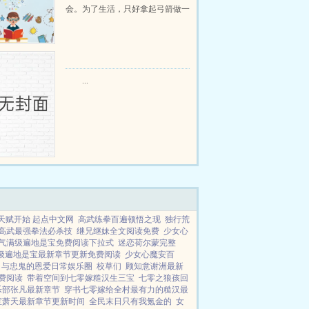
会。为了生活，只好拿起弓箭做一
个深山猎户。第一天打了一只野
鸡，不会做（失望）第二天打了一
只野兔，不会做（失望）第三天周
渡看着山下的寥寥炊烟，以及那...
...
天赋开始 起点中文网
高武练拳百遍顿悟之现
独行荒
高武最强拳法必杀技
继兄继妹全文阅读免费
少女心
气满级遍地是宝免费阅读下拉式
迷恋荷尔蒙完整
级遍地是宝最新章节更新免费阅读
少女心魔安百
与忠鬼的恩爱日常娱乐圈
校草们
顾知意谢洲最新
费阅读
带着空间到七零嫁糙汉生三宝
七零之狼孩回
乐部张凡最新章节
穿书七零嫁给全村最有力的糙汉最
宝萧天最新章节更新时间
全民末日只有我氪金的
女