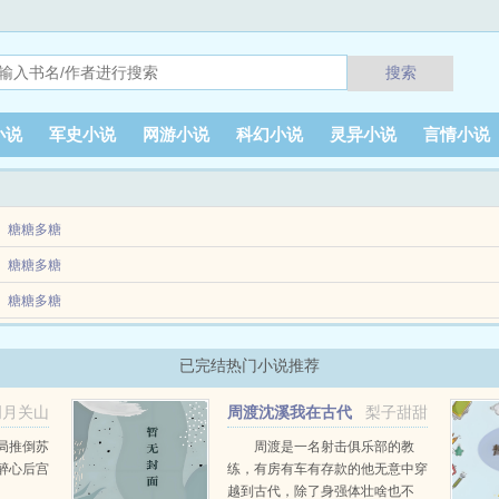
搜索
小说
军史小说
网游小说
科幻小说
灵异小说
言情小说
糖糖多糖
糖糖多糖
脸虐渣＋温馨日常 一代兵王林柔重生到古代荒年，成了天九村林家大房家里的
糖糖多糖
间有序法，阴司有判决。 亡魂滞留人间，是生前有怨有念，时间久了就成了执拗的
已完结热门小说推荐
文 某军区妇幼医院最权威的教授苏念禾在一次意外中丧生，唯一的遗憾就是没有子
明月关山
周渡沈溪我在古代
梨子甜甜
阅读
当猎户小说免费在线阅读
局推倒苏
周渡是一名射击俱乐部的教
醉心后宫
练，有房有车有存款的他无意中穿
越到古代，除了身强体壮啥也不