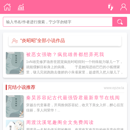
“炎昭昭”全部小说作品
被恶女强吻？疯批雄兽都想弄死我
1vN雄竞修罗场兽世团宠疯批时昭得到一个特殊能力啵儿一下，
就能缓解目标身上的病痛。 于是她闯进凶巴巴的小狐狸家
里，啵儿完就跑跑去傲娇的小朱雀家里，趁虚而入把人啵儿了，
转头就跑紧接着成了皇…...
完结小说推荐
www.epzw.la
秦昊苏容妃古代最强昏君最新章节在线阅
读
穿越古代变暴君，开局推倒苏容妃，收天下美女入怀，醉心后宫
佳丽，享人间荣华！...
周渡沈溪笔趣阁全文免费阅读
周渡是一名射击俱乐部的教练，有房有车有存款的他无意中穿越