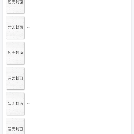
...
...
...
...
...
...