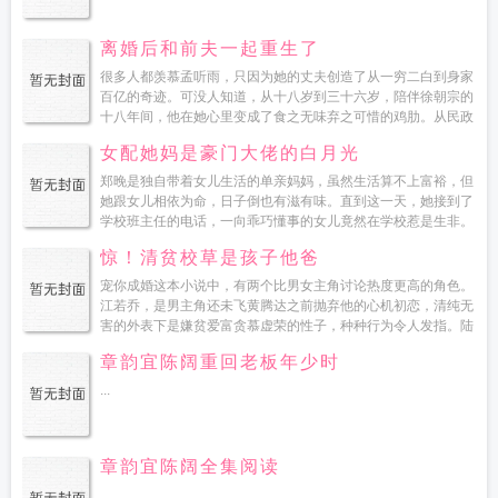
离婚后和前夫一起重生了
很多人都羡慕孟听雨，只因为她的丈夫创造了从一穷二白到身家
百亿的奇迹。可没人知道，从十八岁到三十六岁，陪伴徐朝宗的
十八年间，他在她心里变成了食之无味弃之可惜的鸡肋。从民政
局出来后，孟听雨还没来得及约姐妹庆祝恢复单身，一场意外的
女配她妈是豪门大佬的白月光
车祸将...
郑晚是独自带着女儿生活的单亲妈妈，虽然生活算不上富裕，但
她跟女儿相依为命，日子倒也有滋有味。直到这一天，她接到了
学校班主任的电话，一向乖巧懂事的女儿竟然在学校惹是生非。
匆忙赶过去，却在办公室里碰到了阔别二十年的初恋。此时的他
惊！清贫校草是孩子他爸
西装革履...
宠你成婚这本小说中，有两个比男女主角讨论热度更高的角色。
江若乔，是男主角还未飞黄腾达之前抛弃他的心机初恋，清纯无
害的外表下是嫌贫爱富贪慕虚荣的性子，种种行为令人发指。陆
以诚，男主角的大学室友兼好友，家境贫寒，是大学时期的校草
章韵宜陈阔重回老板年少时
学...
...
章韵宜陈阔全集阅读
...