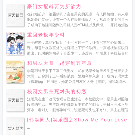
沉稳气场。章韵宜摩拳擦掌从现在开始跟着老板混，少走十年弯
豪门女配就要为所欲为
路！...
在订婚前夕，池霜接到了富豪男友的死讯，有人同情她，有人嘲
讽她豪门梦碎，还有一个人在极度愧疚之下，从高高在上的贵公
子成为了她随叫随到的司机人形ATM机以及保镖。一开始她烦他
烦得要命，总是横眉冷对冷嘲热讽。机...
重回老板年少时
一觉醒来，章韵宜回到了十七岁这一年，怀着沉重的心情来上
课，却意外在教室外的走廊撞上了班长陈阔，一声老板险些脱口
而出。此时的陈阔是个青涩少年，还没有十年后属于科技新贵的
沉稳气场。章韵宜摩拳擦掌从现在开始跟着老...
和男友大哥一起穿到五年后
季清羽终于拿下了富二代男友，却在见家长这天发生意外跟男友
大哥一起穿到了五年后好消息，她顺利嫁入豪门，成为了冯太太
（撒花jpg）坏消息，她老公是男友的大哥（震惊gif据说她老公
是圈子里有名的宠妻狂魔？据说他们感情深厚，还有一...
校园文男主死对头的初恋
江雨茉在生日这天发现自己生活在一本校园文中，是男主对照组
段野的初恋。男主跟段野都是五中有名的刺头，平日里井水不犯
河水，看对方一眼都嫌晦气，说是死对头也不夸张。男主在理智
聪明的女主感化之下，改邪归正回归家族继承百亿家业，成为人
[韩娱同人]娱乐圈之Show Me Your Love
们口中苏...
...