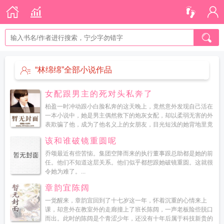
“林绵绵”全部小说作品
女配跟男主的死对头私奔了
柏盈一时冲动跟小白脸私奔的这天晚上，竟然意外发现自己活在
一本小说中，她是男主偶然救下的炮灰女配，却以柔弱无害的外
表欺骗了他，成为了他名义上的女朋友，目光短浅的她背地里竟
然跟某个保镖眉来眼去她幽幽地看着眼前身材宽阔结实...
该和谁破镜重圆呢
乔颂最近有些苦恼。集团空降而来的执行董事跟总助都是她的前
任。他们不知道这层关系。他们似乎都想跟她破镜重圆。这就很
令她为难了。...
章韵宜陈阔
一觉醒来，章韵宜回到了十七岁这一年，怀着沉重的心情来上
课，却意外在教室外的走廊撞上了班长陈阔，一声老板险些脱口
而出。此时的陈阔是个青涩少年，还没有十年后属于科技新贵的