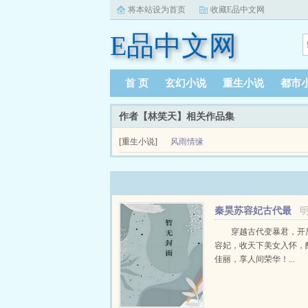
将本站设为首页
收藏E品中文网
E品中文网
首 页
玄幻小说
重生小说
都市
作者【林笑天】相关作品集
[重生小说]
风雨情缘
南方一座小城，城外的深山老林在夜里漆黑不见五
密，夜里的雾气更给山林增加了许多神秘感。...
秦昊苏容妃古代最
强昏君最新章节在线
穿越古代变暴君，开
容妃，收天下美女入怀，
佳丽，享人间荣华！...