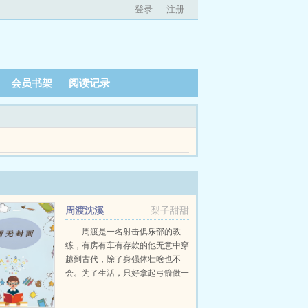
登录
注册
会员书架
阅读记录
峰也已被人类征服了多次。 山不算高，林子却很
周渡沈溪
梨子甜甜
周渡是一名射击俱乐部的教
练，有房有车有存款的他无意中穿
越到古代，除了身强体壮啥也不
会。为了生活，只好拿起弓箭做一
个深山猎户。第一天打了一只野
鸡，不会做（失望）第二天打了一