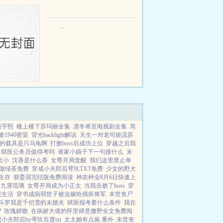
只野兔，不会做（失望）第三天周
渡看着山下的寥寥炊烟，以及那...
...
简宇熙
楼上楼下苏玛丽全集
凛冬将至电视剧全集
简
者1940密室
背光backlight解说
天生一对老司姬流苏
的载具是只乌龟啊
打败boss后成功上位
穿越之后我
狱医公务员值得考吗
谁家小娘子下一句接什么
末
歌小
沈香是什么香
女尊开局觉醒
我们这里禁止单
做绿茶免费
穿成小夫郎后雩玖TXT免费
少女的野犬
生存
朕委屈完结版免费阅读
神农种业8月6日快速上
之九霄琉璃
女尊开局成为小正太
当我击败了boss
穿
宠生活
穿书成病弱世子被迫嫁给残疾将军
末世丧尸
斗罗我是千仞雪的未婚夫
狱医报考要什么条件
我在
?
玫瑰娇吻
在病娇大佬的怀里肆意撒野全文免费阅
小夫郎后by雩玖百度txt
太太她有点疯 番外
末世丧