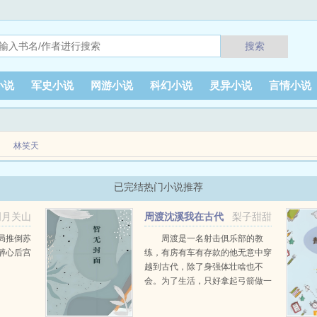
搜索
小说
军史小说
网游小说
科幻小说
灵异小说
言情小说
林笑天
指。 很奇怪，科技如此发达的社会里这片地方似乎人迹罕至。要知道，世界最高
已完结热门小说推荐
明月关山
周渡沈溪我在古代
梨子甜甜
阅读
当猎户小说免费在线阅读
局推倒苏
周渡是一名射击俱乐部的教
醉心后宫
练，有房有车有存款的他无意中穿
越到古代，除了身强体壮啥也不
会。为了生活，只好拿起弓箭做一
个深山猎户。第一天打了一只野
鸡，不会做（失望）第二天打了一