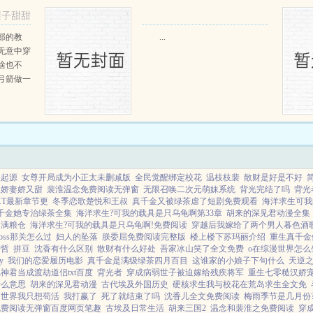
只野兔，不会做（失望）第三天周
梨子甜甜
渡看着山下的寥寥炊烟，以及那...
部的教
...
无意中穿
啥也不
弓箭做一
一只野
天打了一
第三天周
那...
梗起源
女尊开局成为小正太未删减版
全民觉醒绑定校花
温枝枝裴
散财是好是不好
汉娇妻娇又甜
裴淮温念免费阅读无弹窗
无限召唤二次元萌妹系统
背光完结了吗
背光
XT最新章节更
冬季恋歌楚悦和王叔
真千金又被绿茶虐了短剧免费观看
海洋求生可我
千金她专治绿茶全集
海洋求生?可我的载具是只乌龟啊第33章
胡来的深见君动漫全集
囤满粮仓
海洋求生?可我的载具是只乌龟啊!免费阅读
穿越后我嫁给了两个男人暮色酒
oss那关怎么过
妇人的坠落
朕委屈免费阅读完整版
楼上楼下苏玛丽介绍
重生真千金
陆哲
拼豆
沈香有什么区别
散财有什么好处
吾家冰山笑了全文免费
o在综漫世界怎么
y
我们的恋爱履历电影
真千金是满级绿茶四月百目
这谁家的小娘子下句什么
天逆
神君当成渡劫道侣txt百度
背光者
穿成病弱世子被迫嫁给残疾将军
重生七零糙汉娇
什么意思
胡来的深见君动漫
古代埃及外国历史
硬核求生我与校花在荒岛求生全文免
的世界我只想苟活
我打赢了
死了就结束了吗
沈香儿全文免费阅读
梅雨季节是几月份
免费阅读无弹窗百度网页笔趣
古埃及日常生活
胡来三国2
温念和裴淮之免费阅读
穿成