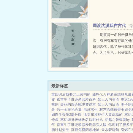
周渡沈溪我在古代
当猎户小说免费在线
周渡是一名射击俱乐
练，有房有车有存款的他
越到古代，除了身强体壮
会。为了生活，只好拿起
个深山猎户。第一天打了
鸡，不会做（失望）第二
只野兔，不会做（失望）
渡看着山下的寥寥炊烟，以及
最新标签
重回80后我要北上读书的
舔狗亿万神豪系统林凡最
爹
都重生了谁还谈恋爱百科
禁止入内英语
重返19
视剧
美丽的误会晓伊签赠本
禁止入内日语
妻子陪
最
假千金养兄合集
虫族求生
林东徐婉茹香玉姐免
媚肉生香第2部分阅
徐文东和林伊人黄蕊蕊的
寒症
他叔
寒症缠身表妹改名后叫什么
穿越之替嫁妻by
年
都重生了谁还谈恋爱啊老实人版
你迟到了很多
脑计划知乎
沉瘾免费阅读地址
天水碧诗句
引燃在