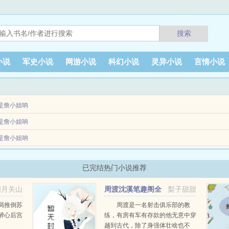
搜索
小说
军史小说
网游小说
科幻小说
灵异小说
言情小说
是詹小姐呐
得黑暗的时候，我就知道我踏上了一条不归路不是我开始变得没心没肺了，只是我再哭
是詹小姐呐
是詹小姐呐
，蓝桉，夏木，时光他们无一不惊艳了时光，温柔了岁月。后来，待到伤痕累累，才发
纸砚伴黄昏，不必谁问粥可温。落入淡漠的星辰，坠进寒风的花蕊。只是听见你的声音，我
已完结热门小说推荐
明月关山
周渡沈溪笔趣阁全
梨子甜甜
阅读
文免费阅读
局推倒苏
周渡是一名射击俱乐部的教
醉心后宫
练，有房有车有存款的他无意中穿
越到古代，除了身强体壮啥也不