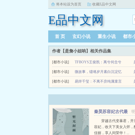
将本站设为首页
收藏E品中文网
E品中文网
首 页
玄幻小说
重生小说
都市
作者【是詹小姐呐】相关作品集
[都市小说]
TFBOYS王俊凯：离兮何念兮
当我把生活染上了血的颜色，烟酒不离，世界观变
[都市小说]
微故事，缱绻岁月素白沉淀忆
言表了，也不再敢掏心掏肺的对一个人...
[都市小说]
流年
易烊千玺：不离不弃纯属童言
我们曾为一些少年的悲伤放声哭泣过，凉生，安格
无忌
笔墨
眼泪也是奢望。青春就是一场没有end的戏，...
秦昊苏容妃古代最
强昏君最新章节在线
穿越古代变暴君，开
容妃，收天下美女入怀，
佳丽，享人间荣华！...