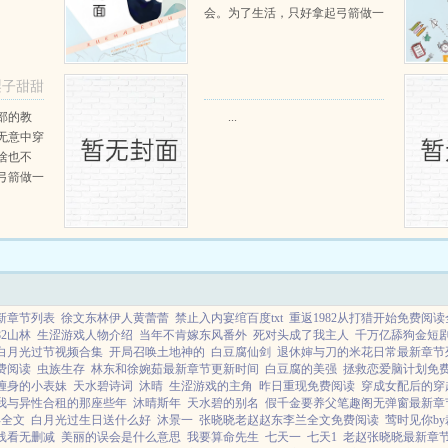
会。为了生活，只好拿起弓箭做一
个深山猎户。第一天打了一只野
鸡，不会做（失望）第二天打了一
只野兔，不会做（失望）第三天周
梨子甜甜
渡看着山下的寥寥炊烟，以及那...
阅读
部的教
...
无意中穿
啥也不
弓箭做一
一只野
天打了一
第三天周
那...
新章节列表
徐文东林伊人黄蕾蕾
禁止入内宴绾百度txt
重返1982从打猎开始免费阅读
82山林
生涩游戏人物介绍
当年不肯嫁东风番外
死对头成了我主人
千万亿舔狗金短
白月光过节视频合集
开局召唤土地神的
白豆腐仙剑
退休婶与刀的米花日常最新章节
费阅读
虫族生存
林东和徐婉茹最新章节更新时间
白豆腐的美强
拯救恋爱脑计划免
缠身的小表妹
天水碧诗词
沐晴
生涩游戏的主角
昨日重现免费阅读
穿成女配后的穿
我与异性合租的那座些年
沐晴斯年
天水碧的别名
假千金要养父笔趣阁无弹窗最新章
年全文
白月光过生日送什么好
沐景一
张晓晓老赵赵东李兰全文免费阅读
莺时见你b
线看无删减
美丽的误会是什么意思
我要算命先生
七天一
七天1
老赵张晓晓最新章