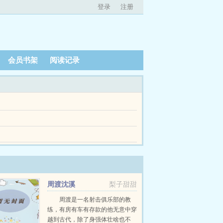
登录
注册
会员书架
阅读记录
不出来了，累了心痛了疼了，不敢把撕心裂肺溢于
现，那些泪水才是真正的幸福。因为彻底的殇，连
便梦中沉醉。魔蝎小说WWWMOXIEXSTOP...
周渡沈溪
梨子甜甜
周渡是一名射击俱乐部的教
练，有房有车有存款的他无意中穿
越到古代，除了身强体壮啥也不