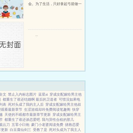
会。为了生活，只好拿起弓箭做一
个深山猎户。第一天打了一只野
鸡，不会做（失望）第二天打了一
只野兔，不会做（失望）第三天周
渡看着山下的寥寥炊烟，以及那...
...
全文
禁止入内标志图片
蓝星ai
穿成女配嫁给男主他
剧
都重生了谁还结婚啊 最后的卫道者
可惜没如果电
列表
死对头成了我的主人后
穿成女配嫁给男主他叔
费观看最新章节
生涩游戏却吟免费阅读笔趣阁
快穿
越
天使的不眠都市最新章节更新
穿成女配嫁给男主
节
都重生了谁还谈恋爱吧
我与异性合租的那几
y裁云刀
五零小臼炮
豪门小老婆阅读免费
拯救恋爱
节更新
白豆腐仙剑三
受教了是
死对头成为了我主人