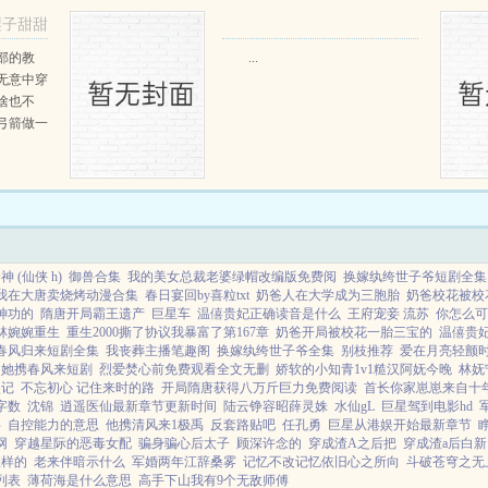
第三天周
只野兔，不会做（失望）第三天周
梨子甜甜
那...
渡看着山下的寥寥炊烟，以及那...
部的教
...
无意中穿
啥也不
弓箭做一
一只野
天打了一
第三天周
那...
神 (仙侠 h)
御兽合集
我的美女总裁老婆绿帽改编版免费阅
换嫁纨绔世子爷短剧全集
我在大唐卖烧烤动漫合集
春日宴回by喜粒txt
奶爸人在大学成为三胞胎
奶爸校花被校
神功的
隋唐开局霸王遗产
巨星车
温僖贵妃正确读音是什么
王府宠妾 流苏
你怎么可
林婉婉重生
重生2000撕了协议我暴富了第167章
奶爸开局被校花一胎三宝的
温僖贵
春风归来短剧全集
我丧葬主播笔趣阁
换嫁纨绔世子爷全集
别枝推荐
爱在月亮轻颤
她携春风来短剧
烈爱焚心前免费观看全文无删
娇软的小知青1v1糙汉阿妩今晚
林妩
垒记
不忘初心 记住来时的路
开局隋唐获得八万斤巨力免费阅读
首长你家崽崽来自十
字数
沈锦
逍遥医仙最新章节更新时间
陆云铮容昭薛灵姝
水仙gL
巨星驾到电影hd
字
自控能力的意思
他携清风来1极禹
反套路贴吧
任孔勇
巨星从港娱开始最新章节
网
穿越星际的恶毒女配
骗身骗心后太子
顾深许念的
穿成渣A之后把
穿成渣a后白新
怎样的
老来伴暗示什么
军婚两年江辞桑雾
记忆不改记忆依旧心之所向
斗破苍穹之无
列表
薄荷海是什么意思
高手下山我有9个无敌师傅