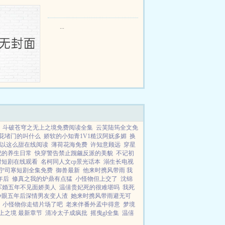
...
斗破苍穹之无上之境免费阅读全集
云芙陆筠全文免
花堵门的叫什么
娇软的小知青1V1糙汉阿妩多媚
换
以这么甜在线阅读
薄荷花海免费
许知意顾远
穿星
妃的养生日常
快穿警告禁止觊觎反派的美貌
不记初
时短剧在线观看
名柯同人文cp景光话本
溺生长电视
宁司寒短剧全集免费
御兽最新
他来时携风带雨 我
年后
修真之我的炉鼎有点猛
小怪物但上交了
沈锦
军婚五年不见面娇美人
温僖贵妃死的很难堪吗
我死
睁眼五年后深情男友变人渣
她来时携风带雨避无可
小怪物你走错片场了吧
老来伴番外孟中得意
梦境
上之境 最新章节
清冷太子成疯批
摇曳gl全集
温僖