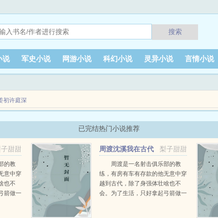
搜索
小说
军史小说
网游小说
科幻小说
灵异小说
言情小说
姜初许庭深
已完结热门小说推荐
梨子甜甜
周渡沈溪我在古代
梨子甜甜
当猎户小说免费在线阅读
部的教
周渡是一名射击俱乐部的教
无意中穿
练，有房有车有存款的他无意中穿
啥也不
越到古代，除了身强体壮啥也不
弓箭做一
会。为了生活，只好拿起弓箭做一
一只野
个深山猎户。第一天打了一只野
天打了一
鸡，不会做（失望）第二天打了一