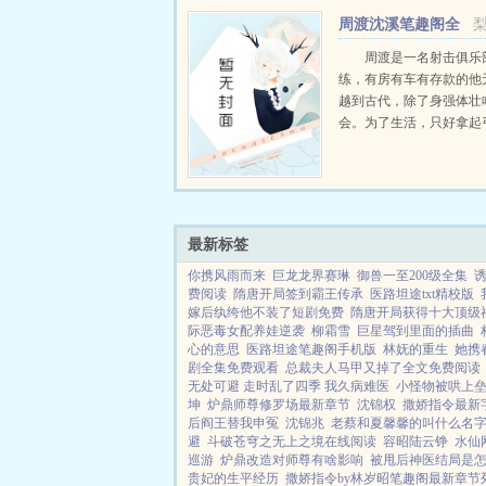
只野兔，不会做（失望）
周渡沈溪笔趣阁全
渡看着山下的寥寥炊烟，以及
文免费阅读
周渡是一名射击俱乐
练，有房有车有存款的他
越到古代，除了身强体壮
会。为了生活，只好拿起
个深山猎户。第一天打了
鸡，不会做（失望）第二
只野兔，不会做（失望）
渡看着山下的寥寥炊烟，以及
最新标签
你携风雨而来
巨龙龙界赛琳
御兽一至200级全集
诱
费阅读
隋唐开局签到霸王传承
医路坦途txt精校版
嫁后纨绔他不装了短剧免费
隋唐开局获得十大顶级
际恶毒女配养娃逆袭
柳霜雪
巨星驾到里面的插曲
心的意思
医路坦途笔趣阁手机版
林妩的重生
她携
剧全集免费观看
总裁夫人马甲又掉了全文免费阅读
无处可避 走时乱了四季 我久病难医
小怪物被哄上
坤
炉鼎师尊修罗场最新章节
沈锦权
撒娇指令最新
后阎王替我申冤
沈锦兆
老蔡和夏馨馨的叫什么名
避
斗破苍穹之无上之境在线阅读
容昭陆云铮
水仙
巡游
炉鼎改造对师尊有啥影响
被甩后神医结局是
贵妃的生平经历
撒娇指令by林岁昭笔趣阁最新章节