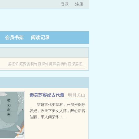
登录
注册
会员书架
阅读记录
姜初许庭深姜初许庭深许庭深姜初许庭深姜初...
秦昊苏容妃古代最
明月关山
强昏君最新章节在线阅读
穿越古代变暴君，开局推倒苏
容妃，收天下美女入怀，醉心后宫
佳丽，享人间荣华！...