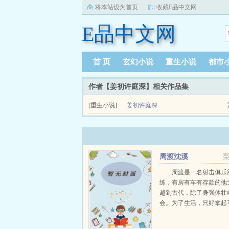
将本站设为首页
收藏E品中文网
E品中文网
首 页
玄幻小说
重生小说
都市
作者【姜初许庭深】相关作品集
[重生小说]
姜初许庭深
周渡沈溪
周渡是一名射击俱乐
练，有房有车有存款的他
越到古代，除了身强体壮
会。为了生活，只好拿起
个深山猎户。第一天打了
鸡，不会做（失望）第二