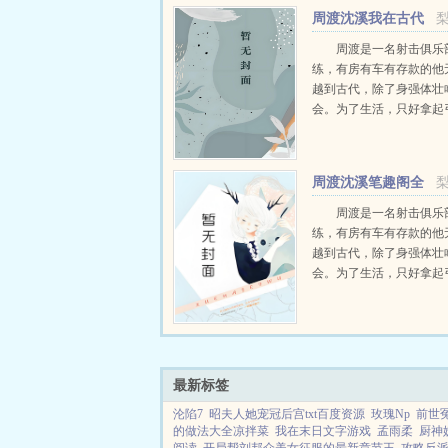
周渡沈溪我在古代
当猎户小说免费在线
周渡是一名射击俱乐
练，有房有车有存款的他
越到古代，除了身强体壮
会。为了生活，只好拿起
个深山猎户。第一天打了
鸡，不会做（失望）第二
只野兔，不会做（失望）
周渡沈溪笔趣阁全
渡看着山下的寥寥炊烟，以及
文免费阅读
周渡是一名射击俱乐
练，有房有车有存款的他
越到古代，除了身强体壮
会。为了生活，只好拿起
个深山猎户。第一天打了
鸡，不会做（失望）第二
只野兔，不会做（失望）
渡看着山下的寥寥炊烟，以及
最新标签
沦陷7
昭夫人她宠冠后宫txt百度资源
玫瑰Np
前世
的做法大全凉拌菜
我在末日文字游戏
孟雨柔
厨神