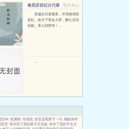
秦昊苏容妃古代最
明月关山
强昏君最新章节在线阅读
穿越古代变暴君，开局推倒苏
容妃，收天下美女入怀，醉心后宫
佳丽，享人间荣华！...
...
度百科
陆渊炯
玫瑰我
前世是冤家下一句
糖醋海带
城里货
谁杀死了我的妻子汉化版
谁杀了我的牛全文