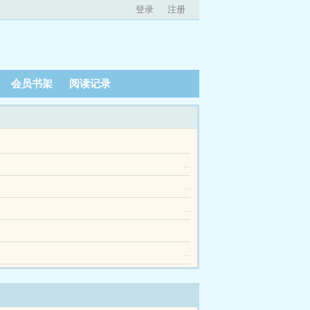
登录
注册
会员书架
阅读记录
目的的途径。世界二被巷子里的男人威胁后完（1V1
...
...
...
...
着正常且普通的生活，晚上却被拖入淫乱梦境，和他们