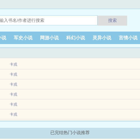
搜索
小说
军史小说
网游小说
科幻小说
灵异小说
言情小说
卡戎
世界一末日队伍里万人嫌团妻完（1V6伪万人嫌真万人迷）为队伍提供的性服务，只是达成
卡戎
卡戎
卡戎
卡戎
卡戎
pemsp某一天，岁希深陷情欲梦境之中。梦境的掌控权从来不在自己手中。白天她过
已完结热门小说推荐