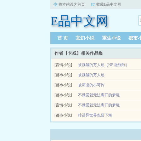
将本站设为首页
收藏E品中文网
E品中文网
首 页
玄幻小说
重生小说
都市
作者【卡戎】相关作品集
[言情小说]
被觊觎的万人迷（NP 微强制）
被觊觎的万人迷（NP微强制）简介emspemsp
[都市小说]
被觊觎的万人迷
威胁...
[都市小说]
被霸凌的小可怜
[都市小说]
不做爱就无法离开的梦境
[言情小说]
不做爱就无法离开的梦境
[都市小说]
（NPH 万人迷）
掉进异世界也要下海
不做爱就无法离开的梦境（NPH万人迷）简介ems
尝试各种刺激性爱。后来，他们找到了...