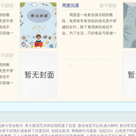
梨子甜甜
周渡沈溪
梨子甜甜
阅读
部的教
周渡是一名射击俱乐部的教
无意中穿
练，有房有车有存款的他无意中穿
啥也不
越到古代，除了身强体壮啥也不
弓箭做一
会。为了生活，只好拿起弓箭做一
一只野
个深山猎户。第一天打了一只野
天打了一
鸡，不会做（失望）第二天打了一
第三天周
只野兔，不会做（失望）第三天周
梨子甜甜
那...
渡看着山下的寥寥炊烟，以及那...
部的教
...
无意中穿
啥也不
弓箭做一
一只野
天打了一
第三天周
那...
冤家今世会暗示
养大最强咒术师后我死遁了百度
垂丝海棠可以长成大树吗
夜归军百
妖兽不好我们成食材了百度百科
别回头歌词
青梅骑竹马最新
沦陷记by
山里捞子吃