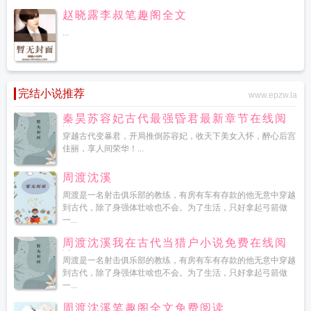
赵晓露李叔笔趣阁全文
...
完结小说推荐
www.epzw.la
秦昊苏容妃古代最强昏君最新章节在线阅
读
穿越古代变暴君，开局推倒苏容妃，收天下美女入怀，醉心后宫
佳丽，享人间荣华！...
周渡沈溪
周渡是一名射击俱乐部的教练，有房有车有存款的他无意中穿越
到古代，除了身强体壮啥也不会。为了生活，只好拿起弓箭做
一...
周渡沈溪我在古代当猎户小说免费在线阅
读
周渡是一名射击俱乐部的教练，有房有车有存款的他无意中穿越
到古代，除了身强体壮啥也不会。为了生活，只好拿起弓箭做
一...
周渡沈溪笔趣阁全文免费阅读