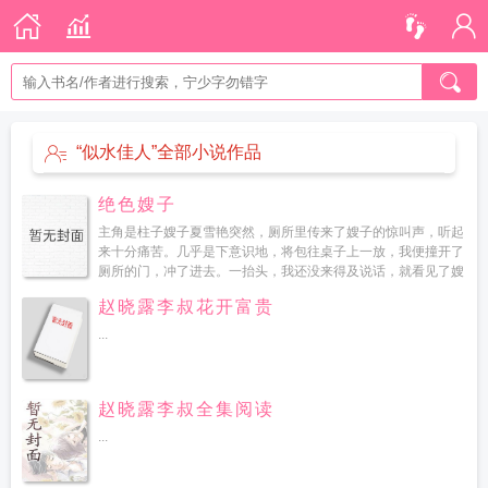
“似水佳人”全部小说作品
绝色嫂子
主角是柱子嫂子夏雪艳突然，厕所里传来了嫂子的惊叫声，听起
来十分痛苦。几乎是下意识地，将包往桌子上一放，我便撞开了
厕所的门，冲了进去。一抬头，我还没来得及说话，就看见了嫂
子穿着一件超短裙，大半个屁股和一双长腿都暴露在我眼前，正
赵晓露李叔花开富贵
半...
...
赵晓露李叔全集阅读
...