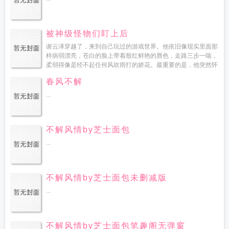
被神级怪物们盯上后
谢云泽穿越了，来到自己玩过的游戏世界。他依旧像现实里面那
样病弱漂亮，苍白的脸上带着殷红鲜艳的唇色，走路三步一喘，
柔弱得像是经不起任何风吹雨打的娇花。最重要的是，他突然怀
崽了。游戏世界规定，怀崽的单身公民将自动匹配伴侣履行抚养
春风不解
义务，谢...
...
不解风情by芝士面包
...
不解风情by芝士面包未删减版
...
不解风情by芝士面包笔趣阁无弹窗