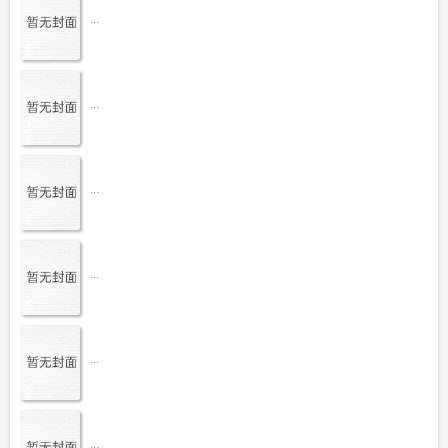
...
...
...
...
...
...