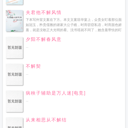
夫君他不解风情
下本写外室文案在下方。本文文案琼华宴上，众贵女盯着那位面
如冠玉，矜贵儒雅的谢家大公子瞧，时而窃窃私语，时而面色娇
羞，就是没敢正大光明的看。沈书瑶就不同了，她含羞带怯的盯
着他看了一个晚上，就连她母亲也发现了。沈夫人就说这孩子
夕阳不解春风意
有...
...
不解契
...
病秧子辅助是万人迷[电竞]
...
从来相思从不解结
...