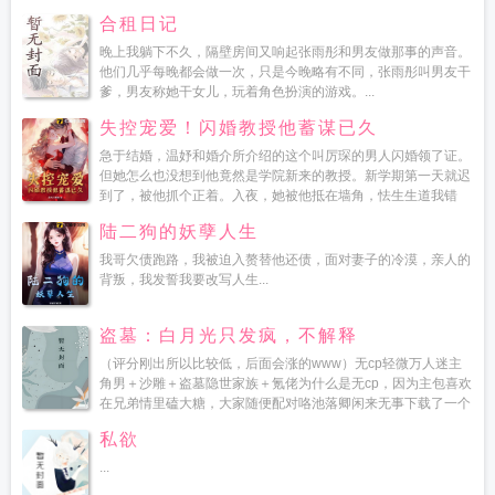
合租日记
晚上我躺下不久，隔壁房间又响起张雨彤和男友做那事的声音。
他们几乎每晚都会做一次，只是今晚略有不同，张雨彤叫男友干
爹，男友称她干女儿，玩着角色扮演的游戏。...
失控宠爱！闪婚教授他蓄谋已久
急于结婚，温妤和婚介所介绍的这个叫厉琛的男人闪婚领了证。
但她怎么也没想到他竟然是学院新来的教授。新学期第一天就迟
到了，被他抓个正着。入夜，她被他抵在墙角，怯生生道我错
了，我再也不敢了。房间里，在外禁欲克制的男人喉结滚动，放
陆二狗的妖孽人生
在她...
我哥欠债跑路，我被迫入赘替他还债，面对妻子的冷漠，亲人的
背叛，我发誓我要改写人生...
盗墓：白月光只发疯，不解释
（评分刚出所以比较低，后面会涨的www）无cp轻微万人迷主
角男＋沙雕＋盗墓隐世家族＋氪佬为什么是无cp，因为主包喜欢
在兄弟情里磕大糖，大家随便配对咯池落卿闲来无事下载了一个
盗墓游戏，谁料被…...
私欲
...