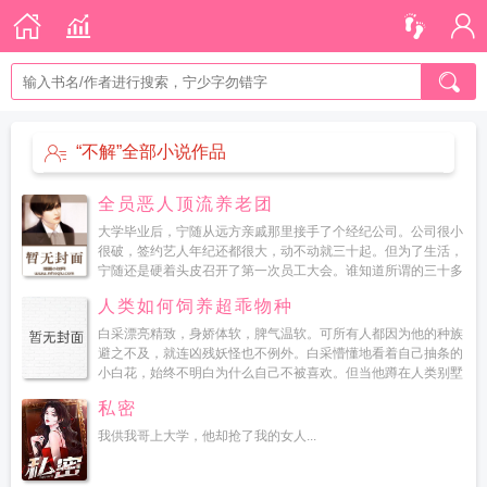
“不解”全部小说作品
全员恶人顶流养老团
大学毕业后，宁随从远方亲戚那里接手了个经纪公司。公司很小
很破，签约艺人年纪还都很大，动不动就三十起。但为了生活，
宁随还是硬着头皮召开了第一次员工大会。谁知道所谓的三十多
岁老哥哥老姐姐们，全都是帅男靓女，气场全开，光是坐在那里
人类如何饲养超乖物种
就透露出...
白采漂亮精致，身娇体软，脾气温软。可所有人都因为他的种族
避之不及，就连凶残妖怪也不例外。白采懵懂地看着自己抽条的
小白花，始终不明白为什么自己不被喜欢。但当他蹲在人类别墅
的门前，看着那道挺拔修长又极具戾气的身影出现时，还是藏起
私密
小白花...
我供我哥上大学，他却抢了我的女人...