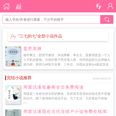
“三七的七”全部小说作品
盖世龙婿
都市爽文，剧情节奏快，杀伐果断，单女主，宠妻我曾是一个人
人可欺的废物。为保护妻子而含冤入狱，却拜得监狱九位神秘大
佬为师，获得九种惊天本事。三年后，当我从这座sss级监室走
出，我不会再向任何人低头，...
完结小说推荐
www.epzw.la
周渡沈溪笔趣阁全文免费阅读
周渡是一名射击俱乐部的教练，有房有车有存款的他无意中穿越
到古代，除了身强体壮啥也不会。为了生活，只好拿起弓箭做
一...
周渡沈溪我在古代当猎户小说免费在线阅