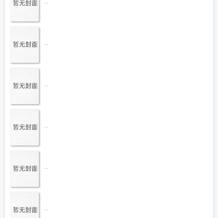
...
...
...
...
...
...